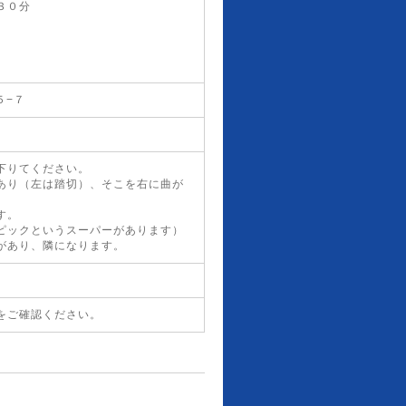
３０分
５−７
下りてください。
あり（左は踏切）、そこを右に曲が
す。
ピックというスーパーがあります）
があり、隣になります。
をご確認ください。