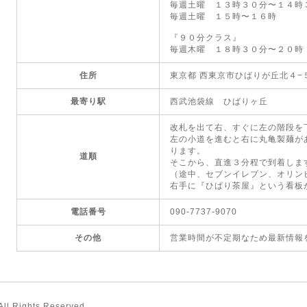
毎週土曜 １３時３０分〜１４時
毎週土曜 １５時〜１６時
『９０分クラス』
毎週木曜 １８時３０分〜２０時
住所
東京都 西東京市ひばりが丘北４−
最寄り駅
西武池袋線 ひばりヶ丘
改札を出て右、すぐに左の階段を
左の小道を進むと右に丸亀製麺が
ります。
道順
そこから、直進３分程で到着しま
（途中、セブンイレブン、オリン
右手に『ひばり茶屋』という看板
電話番号
090-7737-9070
その他
営業時間が不定期なため最新情報
 All Rights Reserved.